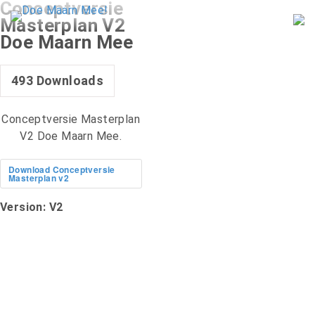
Conceptversie
Skip
Masterplan V2
to
Doe Maarn Mee
content
493
Downloads
Conceptversie Masterplan
V2 Doe Maarn Mee.
Download Conceptversie
Masterplan v2
Version:
V2