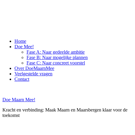
Skip
to
content
Home
Doe Mee!
Fase A: Naar gedeelde ambitie
Fase B: Naar mogelijke plannen
Fase C: Naar concreet voorstel
Over DoeMaarnMee
Veelgestelde vragen
Contact
Doe Maarn Mee!
Kracht en verbinding: Maak Maarn en Maarsbergen klaar voor de
toekomst