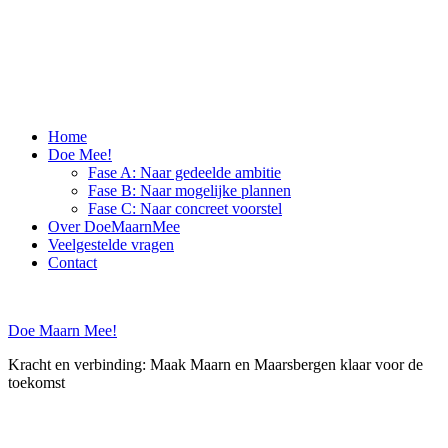
Skip
to
content
Home
Doe Mee!
Fase A: Naar gedeelde ambitie
Fase B: Naar mogelijke plannen
Fase C: Naar concreet voorstel
Over DoeMaarnMee
Veelgestelde vragen
Contact
Doe Maarn Mee!
Kracht en verbinding: Maak Maarn en Maarsbergen klaar voor de
toekomst