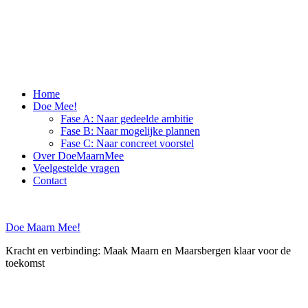
Skip
to
content
Home
Doe Mee!
Fase A: Naar gedeelde ambitie
Fase B: Naar mogelijke plannen
Fase C: Naar concreet voorstel
Over DoeMaarnMee
Veelgestelde vragen
Contact
Doe Maarn Mee!
Kracht en verbinding: Maak Maarn en Maarsbergen klaar voor de
toekomst