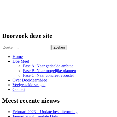
Doorzoek deze site
Zoeken
naar:
Home
Doe Mee!
Fase A: Naar gedeelde ambitie
Fase B: Naar mogelijke plannen
Fase C: Naar concreet voorstel
Over DoeMaarnMee
Veelgestelde vragen
Contact
Meest recente nieuws
Februari 2023 – Update besluitvorming
Januari 2023 – update Data