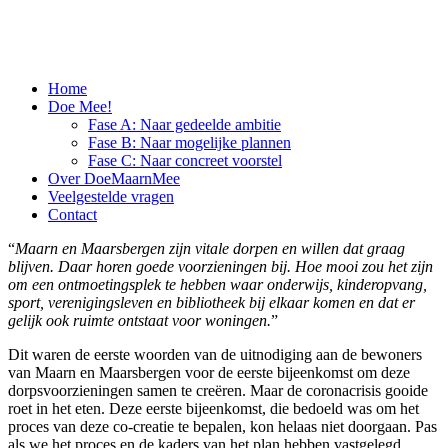
Home
Doe Mee!
Fase A: Naar gedeelde ambitie
Fase B: Naar mogelijke plannen
Fase C: Naar concreet voorstel
Over DoeMaarnMee
Veelgestelde vragen
Contact
“
Maarn en Maarsbergen zijn vitale dorpen en willen dat graag
blijven. Daar horen goede voorzieningen bij. Hoe mooi zou het zijn
om een ontmoetingsplek te hebben waar onderwijs, kinderopvang,
sport, verenigingsleven en bibliotheek bij elkaar komen en dat er
gelijk ook ruimte ontstaat voor woningen.
”
Dit waren de eerste woorden van de uitnodiging aan de bewoners
van Maarn en Maarsbergen voor de eerste bijeenkomst om deze
dorpsvoorzieningen samen te creëren. Maar de coronacrisis gooide
roet in het eten. Deze eerste bijeenkomst, die bedoeld was om het
proces van deze co-creatie te bepalen, kon helaas niet doorgaan. Pas
als we het proces en de kaders van het plan hebben vastgelegd,