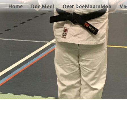
Home
Doe Mee!
Over DoeMaarnMee
Ve