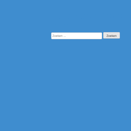
Doorzoek deze
site
Zoeken
naar: